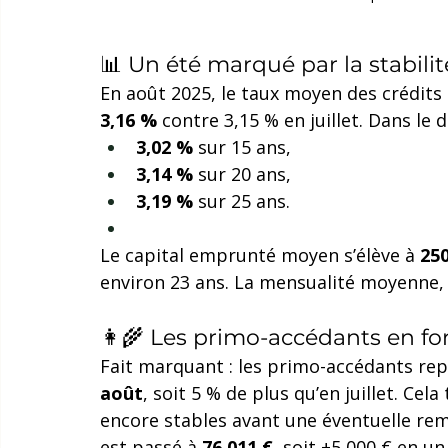
📊 Un été marqué par la stabili
En août 2025, le taux moyen des crédits 
3,16 %
 contre 3,15 % en juillet. Dans le dé
3,02 %
 sur 15 ans,
3,14 %
 sur 20 ans,
3,19 %
 sur 25 ans.
Le capital emprunté moyen s’élève à 
250
environ 23 ans. La mensualité moyenne, 
👩‍🌾 Les primo-accédants en fo
Fait marquant : les primo-accédants re
août
, soit 5 % de plus qu’en juillet. Cel
encore stables avant une éventuelle rem
est passé à 
76 011 €
, soit +5 000 € en un