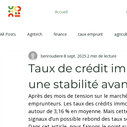
Accueil
All Posts
Agritech
finance
taux emprunt
agricul
benroudiere
8 sept. 2025
2 min de lecture
Taux de crédit im
une stabilité avan
Après des mois de tension sur le marché 
emprunteurs. Les taux des crédits immobi
autour de 3,16 % en moyenne. Mais cette
signaux d’un possible rebond des taux se
Dans cet article, nous faisons le point su