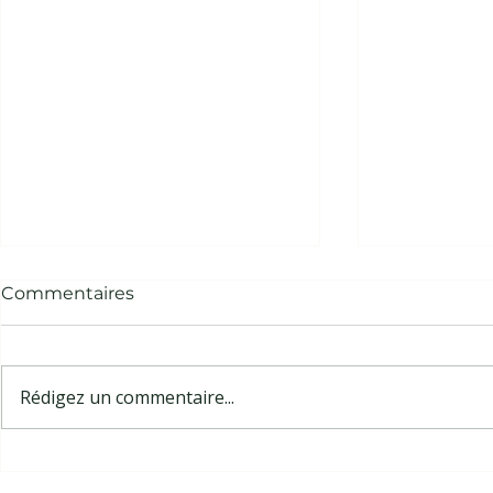
Commentaires
Rédigez un commentaire...
Courtier agricole : rôle,
Agriscoring
statut IOBSP et missions
questions s