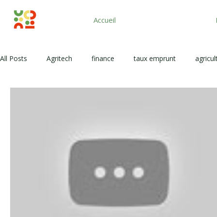
Accueil
All Posts
Agritech
finance
taux emprunt
agricul