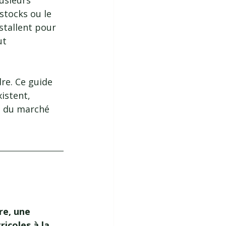
usieurs 
stocks ou le 
stallent pour 
ut 
re. Ce guide 
istent, 
s du marché 
re, une 
icoles à la 