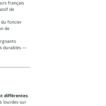
eurs français 
ssif de 
 du foncier 
an de 
argnants 
es durables — 
t différentes
. 
s lourdes sur 