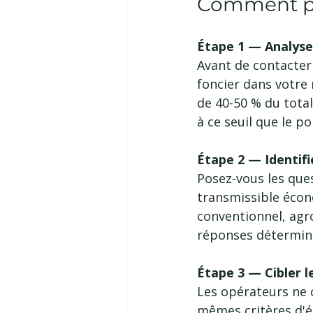
Comment pr
Étape 1 — Analyser
Avant de contacter 
foncier dans votre 
de 40-50 % du total
à ce seuil que le p
Étape 2 — Identifi
Posez-vous les ques
transmissible écon
conventionnel, agro
réponses détermine
Étape 3 — Cibler l
Les opérateurs ne c
mêmes critères d'él