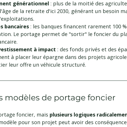
ment générationnel
 : plus de la moitié des agricult
l'âge de la retraite d'ici 2030, générant un besoin ma
exploitations.
s bancaires
 : les banques financent rarement 100 %
ation. Le portage permet de "sortir" le foncier du pl
ncaire.
nvestissement à impact
 : des fonds privés et des ép
hent à placer leur épargne dans des projets agricol
ier leur offre un véhicule structuré.
s modèles de portage foncier
portage foncier, mais 
plusieurs logiques radicalemen
 modèle pour son projet peut avoir des conséquence