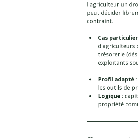
l'agriculteur un droi
peut décider librem
contraint.
Cas particulie
d'agriculteurs 
trésorerie (dé
exploitants sou
Profil adapté 
les outils de p
Logique 
: capi
propriété comm