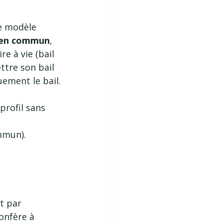
e modèle 
bien commun
, 
re à vie (bail 
ttre son bail 
uement le bail.
profil sans 
ommun).
t par 
onfère à 