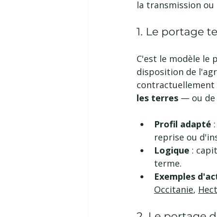
la transmission ou l
1. Le portage t
C'est le modèle le 
disposition de l'agr
contractuellement (
les terres
 — ou de 
Profil adapté 
reprise ou d'in
Logique 
: capi
terme.
Exemples d'ac
Occitanie
, 
Hect
2. Le portage d