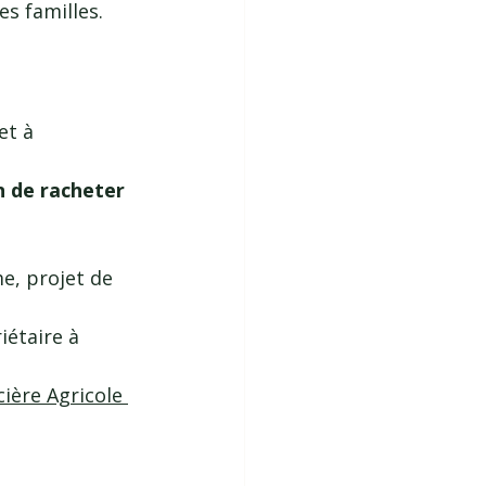
es familles.
et à 
on de racheter 
e, projet de 
iétaire à 
ière Agricole 