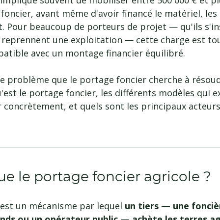
implique souvent de mobiliser entre 500 000 € et pl
 foncier, avant même d'avoir financé le matériel, les 
. Pour beaucoup de porteurs de projet — qu'ils s'in
u reprennent une exploitation — cette charge est to
tible avec un montage financier équilibré.
le problème que le portage foncier cherche à résoud
'est le portage foncier, les différents modèles qui ex
concrètement, et quels sont les principaux acteur
ue le portage foncier agricole ?
 est un mécanisme par lequel 
un tiers — une fonciè
nds ou un opérateur public — achète les terres agr