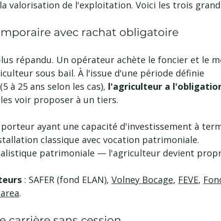
a valorisation de l'exploitation. Voici les trois grand
emporaire avec rachat obligatoire
plus répandu. Un opérateur achète le foncier et le m
iculteur sous bail. À l'issue d'une période définie 
5 à 25 ans selon les cas), 
l'agriculteur a l'obligati
les voir proposer à un tiers.
: porteur ayant une capacité d'investissement à term
stallation classique avec vocation patrimoniale.
talistique patrimoniale — l'agriculteur devient propr
teurs 
: SAFER (fond ELAN), 
Volney Bocage
, 
FEVE
, 
Fonc
area
.
e carrière sans cession