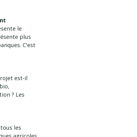
ent
sente le 
résente plus 
banques. C'est 
ojet est-il 
bio, 
ion ? Les 
tous les 
ques agricoles 