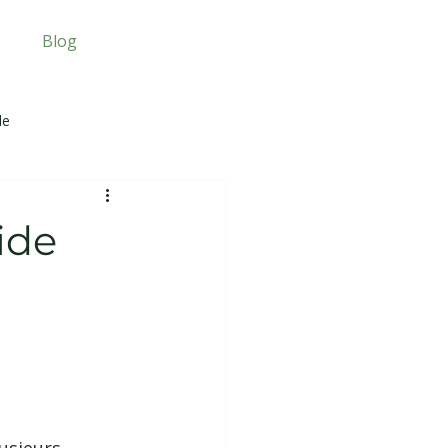
Blog
le
ide