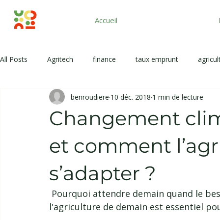
Accueil
All Posts
Agritech
finance
taux emprunt
agricul
benroudiere
10 déc. 2018
1 min de lecture
Changement clim
et comment l’agri
s’adapter ?
 Pourquoi attendre demain quand le besoin est aujourd'hui ?! Connaître les enjeux de 
l'agriculture de demain est essentiel pour